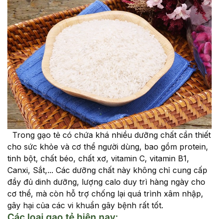
Trong gạo tẻ có chứa khá nhiều dưỡng chất cần thiết
cho sức khỏe và cơ thể người dùng, bao gồm protein,
tinh bột, chất béo, chất xơ, vitamin C, vitamin B1,
Canxi, Sắt,... Các dưỡng chất này không chỉ cung cấp
đầy đủ dinh dưỡng, lượng calo duy trì hàng ngày cho
cơ thể, mà còn hỗ trợ chống lại quá trình xâm nhập,
gây hại của các vi khuẩn gây bệnh rất tốt.
Các loại gạo tẻ hiện nay: