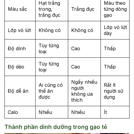
Hạt trắng
Màu theo
Màu sắc
trong,
Trắng đục
từng dòng
trắng đục
gạo
Lớp vỏ lứt
Lớp vỏ lứt
Không có
Không có
dày
Tùy từng
Độ dính
Cao
Thấp
loại
Tùy từng
Độ dẻo
Cao
Thấp
loại
Ngấy nhiều
Ai cũng có
Rất ít
người
Độ dễ ăn
thể ăn
người sử
không ưa
được
dụng
thích
Calo
Nhiều
Nhiều
Ít
Thành phần dinh dưỡng trong gạo tẻ