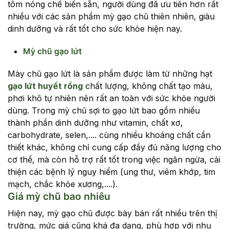
tôm nóng chế biến sẵn, người dùng đã ưu tiên hơn rất
nhiều với các sản phẩm mỳ gạo chũ thiên nhiên, giàu
dinh dưỡng và rất tốt cho sức khỏe hiện nay.
Mỳ chũ gạo lứt
Mày chũ gạo lứt là sản phẩm được làm từ những hạt
gạo lứt huyết rồng
chất lượng, không chất tạo màu,
phơi khô tự nhiên nên rất an toàn với sức khỏe người
dùng. Trong mỳ chũ sợi to gạo lứt bao gồm nhiều
thành phần dinh dưỡng như vitamin, chất xơ,
carbohydrate, selen,.... cùng nhiều khoáng chất cần
thiết khác, không chỉ cung cấp đầy đủ năng lượng cho
cơ thể, mà còn hỗ trợ rất tốt trong việc ngăn ngừa, cải
thiện các bệnh lý nguy hiểm (ung thư, viêm khớp, tim
mạch, chắc khỏe xương,....).
Giá mỳ chũ bao nhiêu
Hiện nay, mỳ gạo chũ được bày bán rất nhiều trên thị
trường, mức giá cũng khá đa dạng, phù hợp với nhu