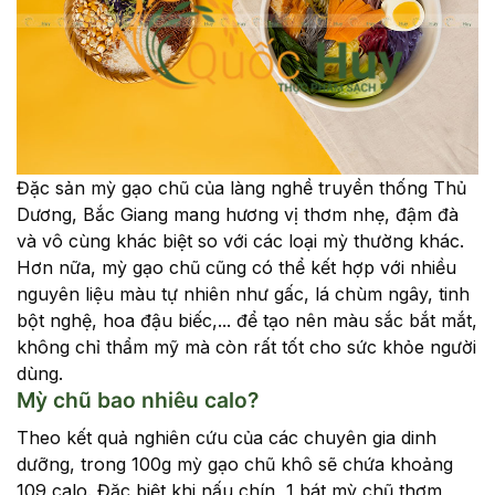
Đặc sản mỳ gạo chũ của làng nghề truyền thống Thủ
Dương, Bắc Giang mang hương vị thơm nhẹ, đậm đà
và vô cùng khác biệt so với các loại mỳ thường khác.
Hơn nữa, mỳ gạo chũ cũng có thể kết hợp với nhiều
nguyên liệu màu tự nhiên như gấc, lá chùm ngây, tinh
bột nghệ, hoa đậu biếc,... để tạo nên màu sắc bắt mắt,
không chỉ thẩm mỹ mà còn rất tốt cho sức khỏe người
dùng.
Mỳ chũ bao nhiêu calo?
Theo kết quả nghiên cứu của các chuyên gia dinh
dưỡng, trong 100g mỳ gạo chũ khô sẽ chứa khoảng
109 calo. Đặc biệt khi nấu chín, 1 bát mỳ chũ thơm