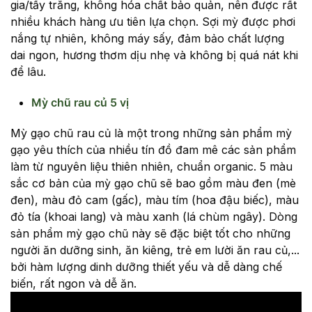
gia/tẩy trắng, không hóa chất bảo quản, nên được rất
nhiều khách hàng ưu tiên lựa chọn. Sợi mỳ được phơi
nắng tự nhiên, không máy sấy, đảm bảo chất lượng
dai ngon, hương thơm dịu nhẹ và không bị quá nát khi
để lâu.
Mỳ chũ rau củ 5 vị
Mỳ gạo chũ rau củ là một trong những sản phẩm mỳ
gạo yêu thích của nhiều tín đồ đam mê các sản phẩm
làm từ nguyên liệu thiên nhiên, chuẩn organic. 5 màu
sắc cơ bản của mỳ gạo chũ sẽ bao gồm màu đen (mè
đen), màu đỏ cam (gấc), màu tím (hoa đậu biếc), màu
đỏ tía (khoai lang) và màu xanh (lá chùm ngây). Dòng
sản phẩm mỳ gạo chũ này sẽ đặc biệt tốt cho những
người ăn dưỡng sinh, ăn kiêng, trẻ em lười ăn rau củ,...
bởi hàm lượng dinh dưỡng thiết yếu và dễ dàng chế
biến, rất ngon và dễ ăn.