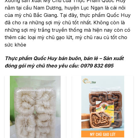
Xưởng sản xuất Mỳ Chũ của Thực Phẩm Quốc Huy
nằm tại cầu Nam Dương, huyện Lục Ngạn là cái nôi
của mỳ chũ Bắc Giang. Tại đây, thực phẩm Quốc Huy
đã cho ra những sợi mỳ chũ tốt nhất. Không còn là
những sợi mỳ trắng truyền thống mà hiện nay còn có
thêm các loại mỳ chũ gạo lứt, mỳ chũ rau củ tốt cho
sức khỏe
Thực phẩm Quốc Huy bán buôn, bán lẻ – Sản xuất
đóng gói mỳ chũ theo yêu cầu: 0979 832 695