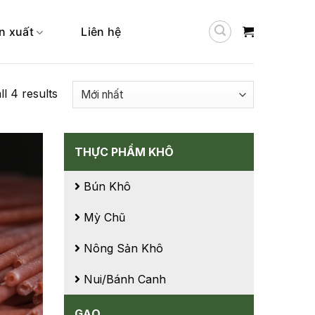
n xuất
Liên hệ
l 4 results
THỰC PHẨM KHÔ
Bún Khô
Mỳ Chũ
Nông Sản Khô
Nui/Bánh Canh
GẠO