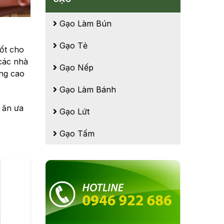
Gạo Làm Bún
Gạo Tẻ
ốt cho
 các nhà
Gạo Nếp
ng cao
Gạo Làm Bánh
 ăn ưa
Gạo Lứt
Gạo Tấm