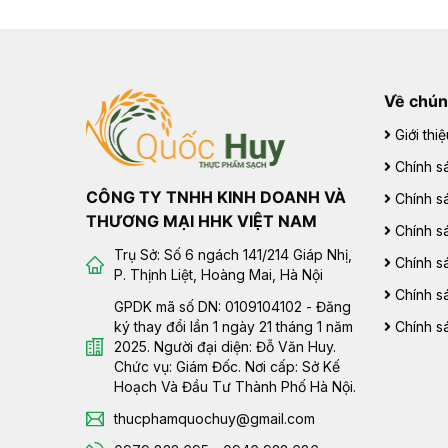
Về chún
Giới thiệ
Chính sá
CÔNG TY TNHH KINH DOANH VÀ
Chính s
THƯƠNG MẠI HHK VIỆT NAM
Chính s
Trụ Sở: Số 6 ngách 141/214 Giáp Nhị,
Chính s
P. Thịnh Liệt, Hoàng Mai, Hà Nội
Chính s
GPDK mã số DN: 0109104102 - Đăng
ký thay đổi lần 1 ngày 21 tháng 1 năm
Chính s
2025. Người đại diện: Đỗ Văn Huy.
Chức vụ: Giám Đốc. Nơi cấp: Sở Kế
Hoạch Và Đầu Tư Thành Phố Hà Nội.
thucphamquochuy@gmail.com