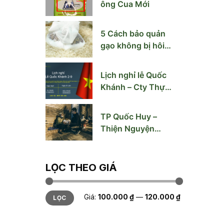
ông Cua Mới
5 Cách bảo quản
gạo không bị hôi,
mốc mùa nồm ẩm
Lịch nghỉ lễ Quốc
Khánh – Cty Thực
Phẩm Quốc Huy
TP Quốc Huy –
Thiện Nguyện
Giúp Người Vô Gia
Cư Hà Nội
LỌC THEO GIÁ
Giá
Giá
Giá:
100.000 ₫
—
120.000 ₫
LỌC
thấp
cao
nhất
nhất