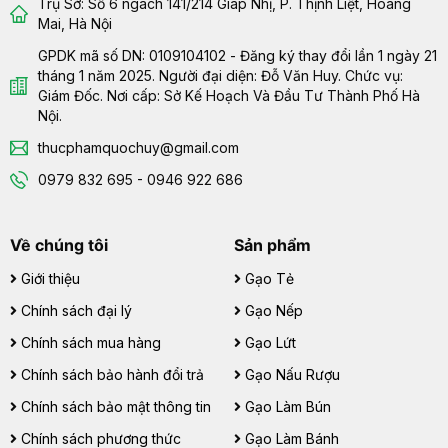
Trụ Sở: Số 6 ngách 141/214 Giáp Nhị, P. Thịnh Liệt, Hoàng
Mai, Hà Nội
GPDK mã số DN: 0109104102 - Đăng ký thay đổi lần 1 ngày 21
tháng 1 năm 2025. Người đại diện: Đỗ Văn Huy. Chức vụ:
Giám Đốc. Nơi cấp: Sở Kế Hoạch Và Đầu Tư Thành Phố Hà
Nội.
thucphamquochuy@gmail.com
0979 832 695 - 0946 922 686
Về chúng tôi
Sản phẩm
Giới thiệu
Gạo Tẻ
Chính sách đại lý
Gạo Nếp
Chính sách mua hàng
Gạo Lứt
Chính sách bảo hành đổi trả
Gạo Nấu Rượu
Chính sách bảo mật thông tin
Gạo Làm Bún
Chính sách phương thức
Gạo Làm Bánh