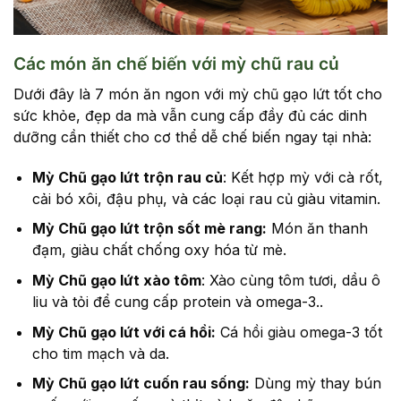
Các món ăn chế biến với mỳ chũ rau củ
Dưới đây là 7 món ăn ngon với mỳ chũ gạo lứt tốt cho
sức khỏe, đẹp da mà vẫn cung cấp đầy đủ các dinh
dưỡng cần thiết cho cơ thể dễ chế biến ngay tại nhà:
Mỳ Chũ gạo lứt trộn rau củ
: Kết hợp mỳ với cà rốt,
cải bó xôi, đậu phụ, và các loại rau củ giàu vitamin.
Mỳ Chũ gạo lứt trộn sốt mè rang:
Món ăn thanh
đạm, giàu chất chống oxy hóa từ mè.
Mỳ Chũ gạo lứt xào tôm
: Xào cùng tôm tươi, dầu ô
liu và tỏi để cung cấp protein và omega-3..
Mỳ Chũ gạo lứt với cá hồi:
Cá hồi giàu omega-3 tốt
cho tim mạch và da.
Mỳ Chũ gạo lứt cuốn rau sống:
Dùng mỳ thay bún