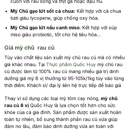
cuốn với rau sống và thịt gà hoặc đậu hũ.
Mỳ Chũ gạo lứt sốt cà chua:
Kết hợp với cà chua
tươi giàu lycopene, giúp chống oxy hóa.
Mỳ Chũ gạo lứt nấu canh miso
: Kết hợp với súp
miso giàu probiotic, tốt cho hệ tiêu hóa…
Giá mỳ chũ rau củ
Tùy vào chất liệu sản xuất mỳ chũ rau củ mà có nhiều
giá khác nhau. Tại
Thực phẩm Quốc Huy
mỳ chũ rau
củ được làm từ 100% rau củ mang nhiều giá trị dinh
dưỡng giá mỳ 8 vị thường từ 95-105k/1kg tùy vào từng
thời điểm. Khách sỉ/ đại lý liên hệ trực tiếp để báo giá
Thay vì sử dụng các loại mỳ tôm cay nóng,
mỳ chũ
rau củ 8 vị
Quốc Huy là lựa chọn tốt hơn cho sức
khỏe của cả gia đình. Sản phẩm được sản xuất hoàn
toàn tự nhiên, bổ sung thành phần rau củ vừa giúp
đảm no lâu, đảm bảo dinh dưỡng vừa an toàn với