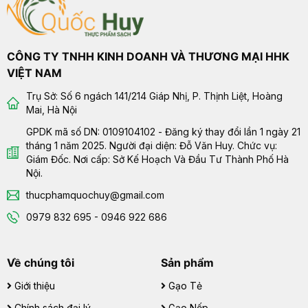
CÔNG TY TNHH KINH DOANH VÀ THƯƠNG MẠI HHK
VIỆT NAM
Trụ Sở: Số 6 ngách 141/214 Giáp Nhị, P. Thịnh Liệt, Hoàng
Mai, Hà Nội
GPDK mã số DN: 0109104102 - Đăng ký thay đổi lần 1 ngày 21
tháng 1 năm 2025. Người đại diện: Đỗ Văn Huy. Chức vụ:
Giám Đốc. Nơi cấp: Sở Kế Hoạch Và Đầu Tư Thành Phố Hà
Nội.
thucphamquochuy@gmail.com
0979 832 695 - 0946 922 686
Về chúng tôi
Sản phẩm
Giới thiệu
Gạo Tẻ
Chính sách đại lý
Gạo Nếp