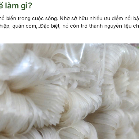
ể làm gì?
hổ biến trong cuộc sống. Nhờ sở hữu nhiều ưu điểm nổi b
iệp, quán cơm,..Đặc biệt, nó còn trở thành nguyên liệu c
.