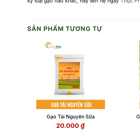
kỳ loại gạo nào khác, hãy liên hệ ngay
Thực P
SẢN PHẨM TƯƠNG TỰ
Gạo Tài Nguyên Sữa
G
20.000
₫