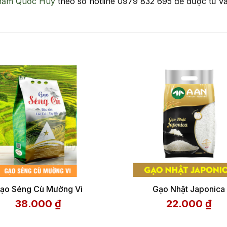
hẩm Quốc Huy
theo số hotline 0979 832 695 để được tư vấ
ạo Séng Cù Mường Vi
Gạo Nhật Japonica
38.000
₫
22.000
₫