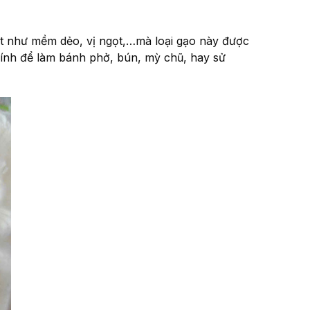
ật như mềm dẻo, vị ngọt,…mà loại gạo này được
hính để làm bánh phở, bún, mỳ chũ, hay sử