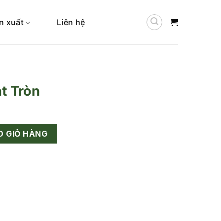
n xuất
Liên hệ
t Tròn
ng
O GIỎ HÀNG