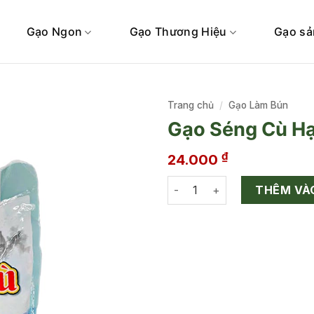
Gạo Ngon
Gạo Thương Hiệu
Gạo sả
Trang chủ
/
Gạo Làm Bún
Gạo Séng Cù Hạ
₫
24.000
Gạo Séng Cù Hạt Tròn số lượ
THÊM VÀ