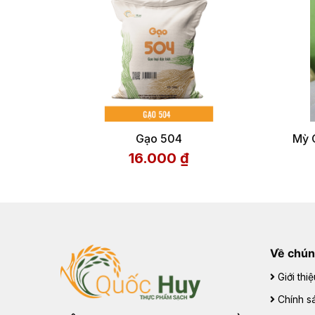
Gạo 504
Mỳ 
16.000
₫
Về chún
Giới thiệ
Chính sá