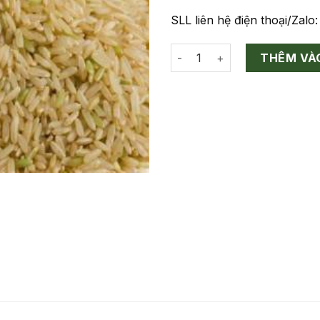
SLL liên hệ điện thoại/Zal
Gạo Lứt Tẻ Trắng số lượng
THÊM VÀ