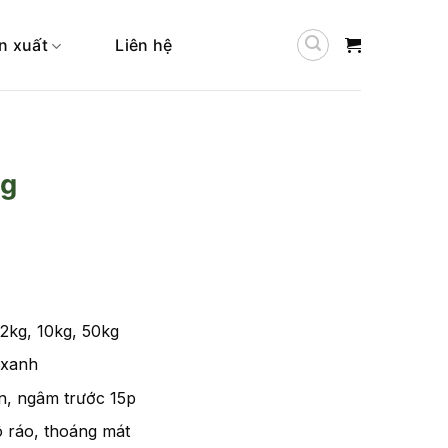
n xuất
Liên hệ
ng
 2kg, 10kg, 50kg
 xanh
ăn, ngâm trước 15p
 ráo, thoáng mát