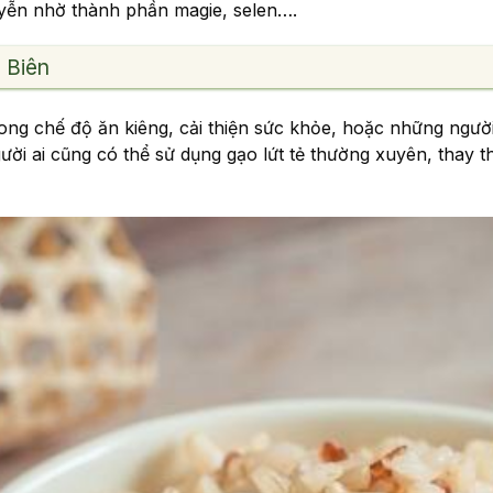
uyễn nhờ thành phần magie, selen….
 Biên
rong chế độ ăn kiêng, cải thiện sức khỏe, hoặc những ngư
gười ai cũng có thể sử dụng gạo lứt tẻ thường xuyên, thay