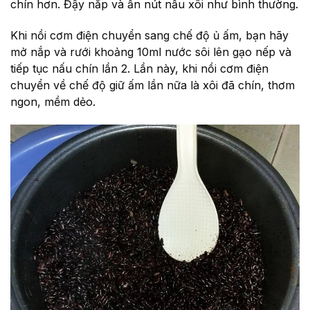
chín hơn. Đậy nắp và ấn nút nấu xôi như bình thường.
Khi nồi cơm điện chuyển sang chế độ ủ ấm, bạn hãy
mở nắp và rưới khoảng 10ml nước sôi lên gạo nếp và
tiếp tục nấu chín lần 2. Lần này, khi nồi cơm điện
chuyển về chế độ giữ ấm lần nữa là xôi đã chín, thơm
ngon, mềm dẻo.