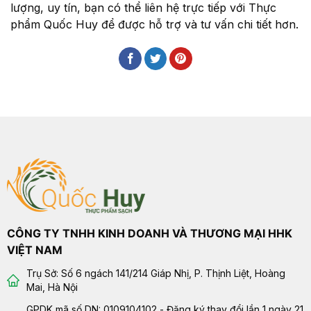
lượng, uy tín, bạn có thể liên hệ trực tiếp với Thực
phẩm Quốc Huy để được hỗ trợ và tư vấn chi tiết hơn.
CÔNG TY TNHH KINH DOANH VÀ THƯƠNG MẠI HHK
VIỆT NAM
Trụ Sở: Số 6 ngách 141/214 Giáp Nhị, P. Thịnh Liệt, Hoàng
Mai, Hà Nội
GPDK mã số DN: 0109104102 - Đăng ký thay đổi lần 1 ngày 21