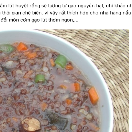
m lứt huyết rồng sẽ tương tự gạo nguyên hạt, chỉ khác nh
 ưu thời gian chế biến, vì vậy rất thích hợp cho nhà hàng
ay đổi món cơm gạo lứt thơm ngon,….