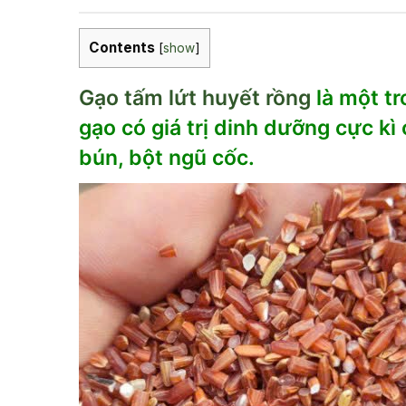
Contents
[
show
]
Gạo tấm lứt huyết rồng
là một t
gạo có giá trị dinh dưỡng cực k
bún, bột ngũ cốc.