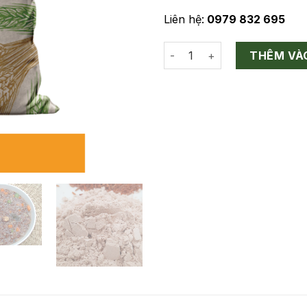
Liên hệ:
0979 832 695
Gạo Tấm Lứt Huyết Rồng số 
THÊM VÀ