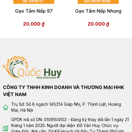
Gạo Tấm Nếp 97
Gạo Tấm Nếp Nhung
20.000
₫
20.000
₫
CÔNG TY TNHH KINH DOANH VÀ THƯƠNG MẠI HHK
VIỆT NAM
Trụ Sở: Số 6 ngách 141/214 Giáp Nhị, P. Thịnh Liệt, Hoàng
Mai, Hà Nội
GPDK mã số DN: 0109104102 - Đăng ký thay đổi lần 1 ngày 21
tháng 1 năm 2025. Người đại diện: Đỗ Văn Huy. Chức vụ:
Giám Đốc. Nơi cấp: Sở Kế Hoạch Và Đầu Tư Thành Phố Hà