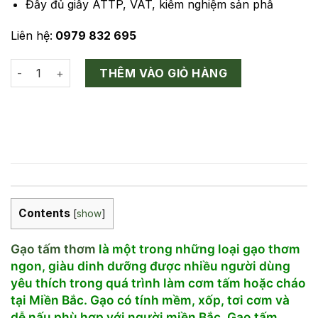
Đầy đủ giấy ATTP, VAT, kiểm nghiệm sản phẩ
Liên hệ:
0979 832 695
Gạo Tấm Thơm số lượng
THÊM VÀO GIỎ HÀNG
Contents
[
show
]
Gạo tấm thơm
là một trong những loại gạo thơm
ngon, giàu dinh dưỡng được nhiều người dùng
yêu thích trong quá trình làm cơm tấm hoặc cháo
tại Miền Bắc. Gạo có tính mềm, xốp, tơi cơm và
dễ nấu phù hợp với người miền Bắc. Gạo tấm