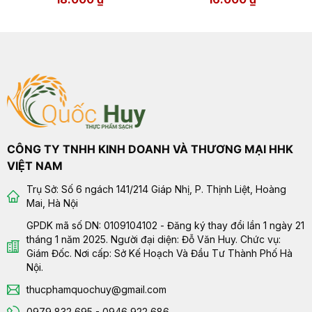
CÔNG TY TNHH KINH DOANH VÀ THƯƠNG MẠI HHK
VIỆT NAM
Trụ Sở: Số 6 ngách 141/214 Giáp Nhị, P. Thịnh Liệt, Hoàng
Mai, Hà Nội
GPDK mã số DN: 0109104102 - Đăng ký thay đổi lần 1 ngày 21
tháng 1 năm 2025. Người đại diện: Đỗ Văn Huy. Chức vụ:
Giám Đốc. Nơi cấp: Sở Kế Hoạch Và Đầu Tư Thành Phố Hà
Nội.
thucphamquochuy@gmail.com
0979 832 695 - 0946 922 686