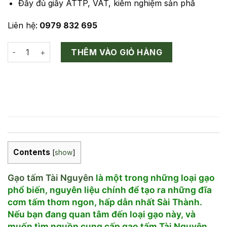
Đầy đủ giấy ATTP, VAT, kiểm nghiệm sản phẩ
Liên hệ:
0979 832 695
Gạo Tấm Tài Nguyên số lượng
THÊM VÀO GIỎ HÀNG
Contents
[
show
]
Gạo tấm Tài Nguyên
là một trong những loại gạo
phổ biến, nguyên liệu chính để tạo ra những đĩa
cơm tấm thơm ngon, hấp dẫn nhất Sài Thành.
Nếu bạn đang quan tâm đến loại gạo này, và
muốn tìm nguồn cung cấp gạo tấm Tài Nguyên