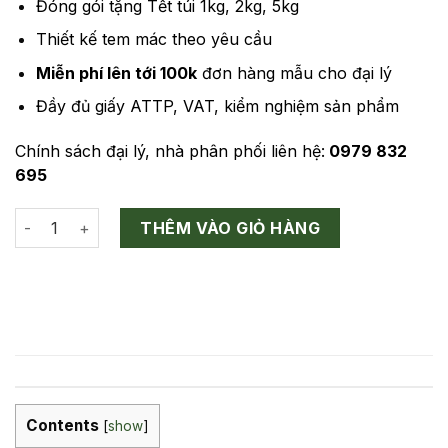
Đóng gói tặng Tết túi 1kg, 2kg, 5kg
Thiết kế tem mác theo yêu cầu
Miễn phí lên tới 100k
đơn hàng mẫu cho đại lý
Đầy đủ giấy ATTP, VAT, kiểm nghiệm sản phẩm
Chính sách đại lý, nhà phân phối liên hệ:
0979 832
695
Gạo Nếp Cái Hoa Vàng Kinh Môn số lượng
THÊM VÀO GIỎ HÀNG
Contents
[
show
]