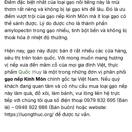
Điểm đặc biệt nhất của loại gạo nổi tiếng này là mùi
thơm rất riêng và không bị lại gạo khi để lâu. Đó là ưu
điểm vượt trội của gạo nếp Kinh Môn mà ít loại gạo có
thể sánh được. Lý do được cho là thành phần
amylopectin trong gạo nhiều, tinh bột bền và không bị
thoái hóa ở nhiệt độ thường.
Hiện nay, gạo này được bán ở rất nhiều các cửa hàng,
siêu thị trên toàn quốc. Với mong muốn mang hương
vị nếp xưa đến mâm cỗ của mọi gia đình Việt, thực
phẩm
Quốc Huy
là một trong những đơn vị phân phối
gạo nếp Kinh Môn
chính gốc tại Việt Nam. Nếu quý
khách đang quan tâm và có nhu cầu mua loại gạo nếp
này làm quà, đồ xôi, làm bánh, vui lòng liên hệ trực
tiếp với chúng tôi qua số điện thoại 0979 832 695 (Bán
lẻ) – 0946 922 686 (Bán buôn) hoặc website:
https://luongthuc.org/
để được tư vấn.