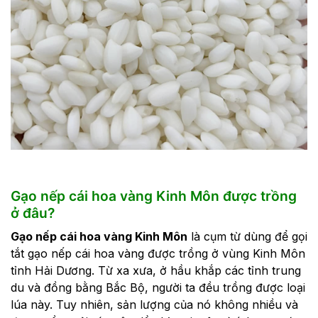
Gạo nếp cái hoa vàng Kinh Môn được trồng
ở đâu?
Gạo nếp cái hoa vàng Kinh Môn
là cụm từ dùng để gọi
tắt gạo nếp cái hoa vàng được trồng ở vùng Kinh Môn
tỉnh Hải Dương. Từ xa xưa, ở hầu khắp các tỉnh trung
du và đồng bằng Bắc Bộ, người ta đều trồng được loại
lúa này. Tuy nhiên, sản lượng của nó không nhiều và