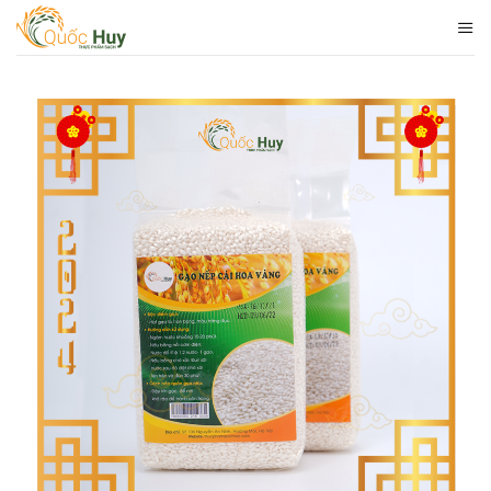
Skip
to
content