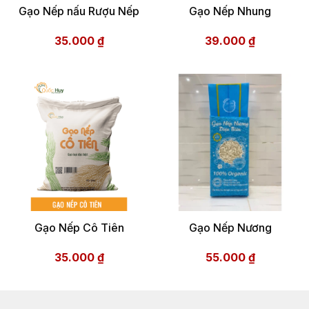
Gạo Nếp nấu Rượu Nếp
Gạo Nếp Nhung
35.000
₫
39.000
₫
Gạo Nếp Cô Tiên
Gạo Nếp Nương
35.000
₫
55.000
₫