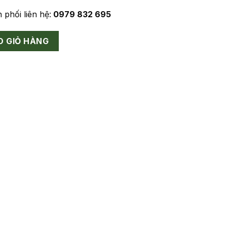
 phối liên hệ:
0979 832 695
 lượng
O GIỎ HÀNG