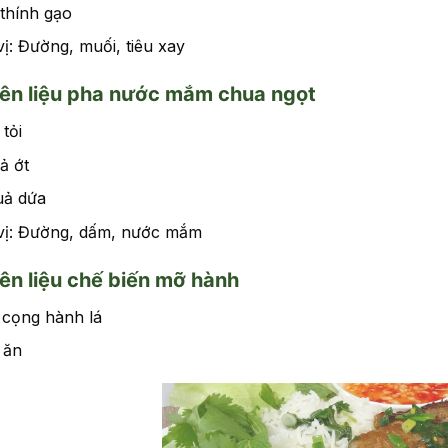
thính gạo
vị: Đường, muối, tiêu xay
ên liệu pha nước mắm chua ngọt
 tỏi
ả ớt
uả dứa
 vị: Đường, dấm, nước mắm
n liệu chế biến mỡ hành
 cọng hành lá
 ăn