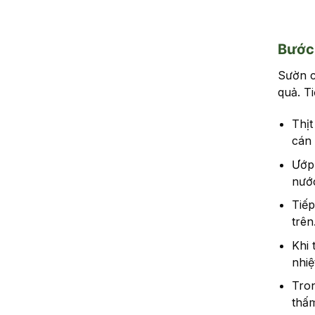
Bước 
Sườn c
quả. Ti
Thịt
cán 
Ướp 
nước
Tiếp
trên
Khi 
nhiệ
Tron
thấm