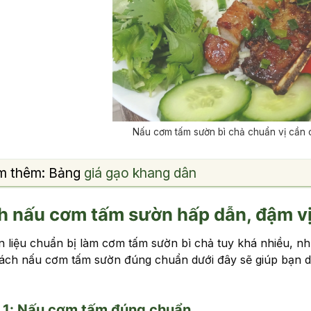
Nấu cơm tấm sườn bì chả chuẩn vị cần 
m thêm: Bảng
giá gạo khang dân
h nấu cơm tấm sườn hấp dẫn, đậm vị
 liệu chuẩn bị làm cơm tấm sườn bì chả tuy khá nhiều, n
Cách nấu cơm tấm sườn đúng chuẩn dưới đây sẽ giúp bạn 
 1: Nấu cơm tấm đúng chuẩn