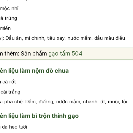
 mộc nhĩ
uả trứng
 miến
vị: Dầu ăn, mì chính, tiêu xay, nước mắm, dầu màu điều
m thêm: Sản phẩm
gạo tấm 504
n liệu làm nộm đồ chua
 cà rốt
 cải trắng
vị pha chế: Dấm, đường, nước mắm, chanh, ớt, muối, tỏi
n liệu làm bì trộn thính gạo
 da heo tươi