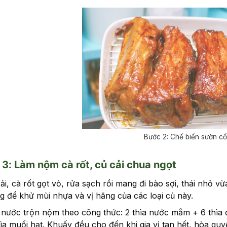
Bước 2: Chế biến sườn cốt
3: Làm nộm cà rốt, củ cải chua ngọt
ải, cà rốt gọt vỏ, rửa sạch rồi mang đi bào sợi, thái nhỏ
g để khử mùi nhựa và vị hăng của các loại củ này.
nước trộn nộm theo công thức: 2 thìa nước mắm + 6 thìa 
ìa muối hạt. Khuấy đều cho đến khi gia vị tan hết, hòa qu