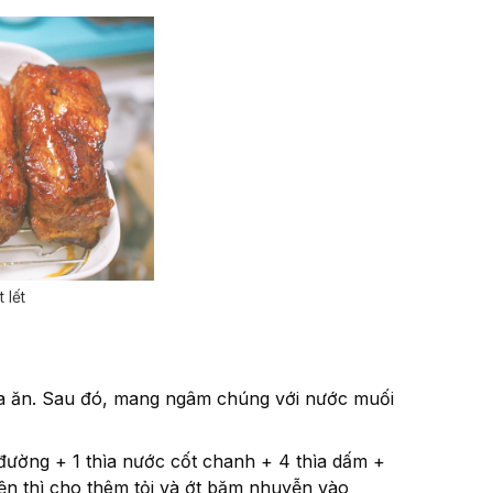
 lết
 vừa ăn. Sau đó, mang ngâm chúng với nước muối
đường + 1 thìa nước cốt chanh + 4 thìa dấm +
yện thì cho thêm tỏi và ớt băm nhuyễn vào