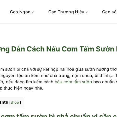
Gạo Ngon
Gạo Thương Hiệu
Gạo sả
ng Dẫn Cách Nấu Cơm Tấm Sườn 
m sườn bì chả với sự kết hợp hài hòa giữa sườn nướng t
 nguyên liệu ăn kèm như chả trứng, nộm chua, bì thính,… 
ó, nếu đang tìm kiếm cách
nấu cơm tấm sườn
heo chuẩn v
p thực hiện ngay nhé.
ents
[
show
]
cơm tấm sườn bì chả chuẩn vị cần c