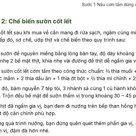
Bước 1: Nấu cơm tấm đúng
2: Chế biến sườn cốt lết
ốt lết sau khi mua về cần mang đi rửa sạch, ngâm cùng mộ
ếp đó, sơ chế, ướp thịt và chế biến theo quy trình sau:
 sườn để nguyên miếng bằng lòng bàn tay, độ dày khoảng 
nhẹ 2 bề mặt thịt, khía nhẹ vài đường để thịt dễ ngấm gia v
sườn cốt lết cơm tấm theo công thức chuẩn: ⅔ thìa muối + 
 mắm + 2 thìa dầu ăn + 1 thìa ớt bột + ⅔ thìa mì chính + 2
 đó, băm nguyễn 7 tép tỏi, 3 nhánh sả cùng 1 củ hành khô 
. Trộn đều bề mặt để sườn thấm vị trong khoảng 30 – 45 p
thịt đã ngấm gia vị, bạn đem đi nướng trên bếp than hồng 
t độ căn chỉnh phù hợp.
g quá trình nướng, bạn đừng quên quét thêm phần gia vị, n
 vị, đậm đà hơn nhé.