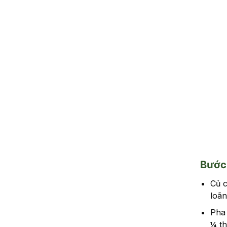
Bước 
Củ c
loãn
Pha 
¼ th