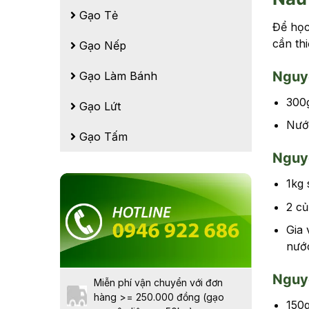
Gạo Tẻ
Để học
cần thi
Gạo Nếp
Nguy
Gạo Làm Bánh
300
Gạo Lứt
Nướ
Gạo Tấm
Nguyê
1kg 
2 củ
Gia 
nướ
Nguyê
Miễn phí vận chuyển với đơn
hàng >= 250.000 đồng (gạo
150g