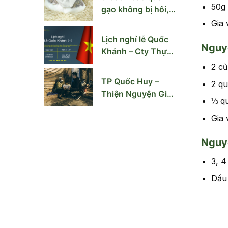
50g 
gạo không bị hôi,
mốc mùa nồm ẩm
Gia 
Lịch nghỉ lễ Quốc
Nguy
Khánh – Cty Thực
Phẩm Quốc Huy
2 củ
TP Quốc Huy –
2 qu
Thiện Nguyện Giúp
⅓ q
Người Vô Gia Cư
Hà Nội
Gia
Nguyê
3, 4
Dầu