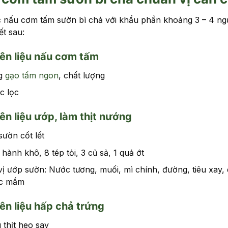
 nấu cơm tấm sườn bì chả với khẩu phần khoảng 3 – 4 ngư
ết sau:
ên liệu nấu cơm tấm
g
gạo tấm ngon
, chất lượng
c lọc
n liệu ướp, làm thịt nướng
sườn cốt lết
 hành khô, 8 tép tỏi, 3 củ sả, 1 quả ớt
vị ướp sườn: Nước tương, muối, mì chính, đường, tiêu xay,
c mắm
n liệu hấp chả trứng
 thịt heo say