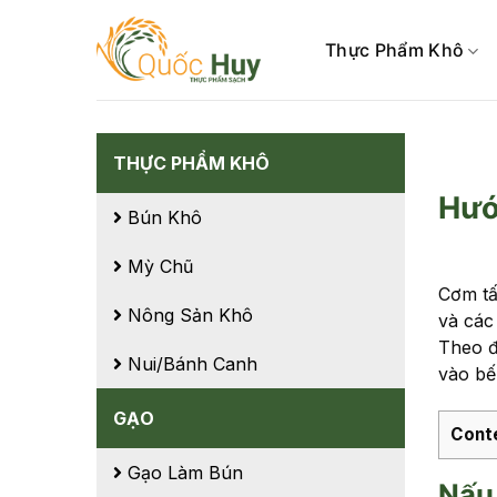
Skip
to
Thực Phẩm Khô
content
THỰC PHẨM KHÔ
Hướ
Bún Khô
Mỳ Chũ
Cơm tấ
Nông Sản Khô
và các
Theo đ
Nui/Bánh Canh
vào bế
GẠO
Cont
Gạo Làm Bún
Nấu 