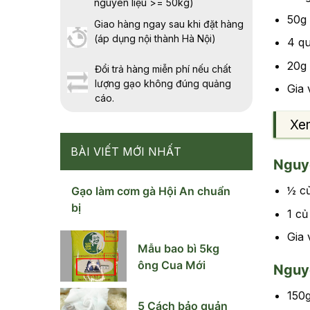
nguyên liệu >= 50kg)
50g
Giao hàng ngay sau khi đặt hàng
(áp dụng nội thành Hà Nội)
4 q
20g
Đổi trả hàng miễn phí nếu chất
lượng gạo không đúng quảng
Gia 
cáo.
Xe
BÀI VIẾT MỚI NHẤT
Nguyê
½ củ
Gạo làm cơm gà Hội An chuẩn
bị
1 củ
Gia 
Mẫu bao bì 5kg
ông Cua Mới
Nguyê
150g
5 Cách bảo quản