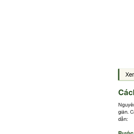
Xe
Các
Nguyên
giản. 
dẫn:
Bước