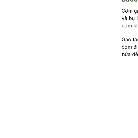
Cơm gạ
và bụi
cơm kh
Gạo tấ
cơm điệ
nữa để