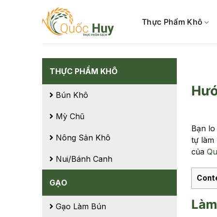
Skip
to
Thực Phẩm Khô
content
THỰC PHẨM KHÔ
Hướ
Bún Khô
Mỳ Chũ
Bạn lo
Nông Sản Khô
tự làm
của
Qu
Nui/Bánh Canh
Cont
GẠO
Làm 
Gạo Làm Bún