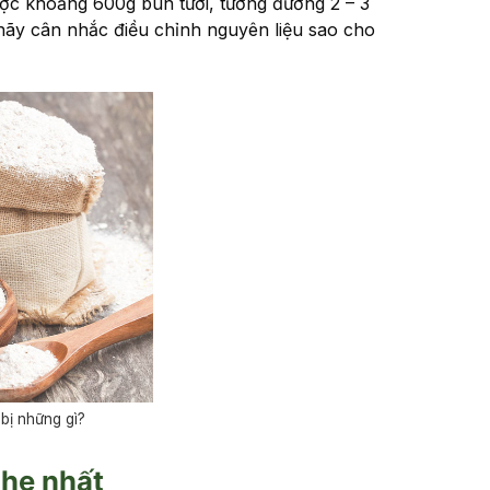
ược khoảng 600g bún tươi, tương đương 2 – 3
hãy cân nhắc điều chỉnh nguyên liệu sao cho
bị những gì?
nhẹ nhất