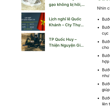
gạo không bị hôi,
Nhìn c
mốc mùa nồm ẩm
Lịch nghỉ lễ Quốc
Bước
Khánh – Cty Thực
Bướ
Phẩm Quốc Huy
cục
TP Quốc Huy –
Bước
Thiện Nguyện Giúp
cho 
Người Vô Gia Cư
Bước
Hà Nội
hợp
Bước
như
Bước
giúp
Bước
lên 