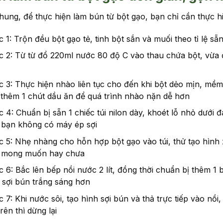
hung, để thực hiện làm bún từ bột gạo, bạn chỉ cần thực h
 1: Trộn đều bột gạo tẻ, tinh bột sắn và muối theo tỉ lệ sẵ
c 2: Từ từ đổ 220ml nước 80 độ C vào thau chứa bột, vừa
 3: Thực hiện nhào liên tục cho đến khi bột dẻo mịn, mề
thêm 1 chút dầu ăn để quá trình nhào nặn dễ hơn
 4: Chuẩn bị sẵn 1 chiếc túi nilon dày, khoét lỗ nhỏ dưới 
 bạn không có máy ép sợi
 5: Nhẹ nhàng cho hỗn hợp bột gạo vào túi, thử tạo hình 
 mong muốn hay chưa
 6: Bắc lên bếp nồi nước 2 lít, đồng thời chuẩn bị thêm 1
 sợi bún trắng sáng hơn
 7: Khi nước sôi, tạo hình sợi bún và thả trực tiếp vào nồi
trên thì dừng lại