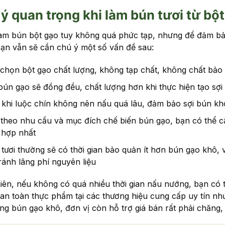
ý quan trọng khi làm bún tươi từ bộ
àm bún bột gạo tuy không quá phức tạp, nhưng để đảm bảo
bạn vẫn sẽ cần chú ý một số vấn đề sau:
chọn bột gạo chất lượng, không tạp chất, không chất bảo
bún gạo sẽ đồng đều, chất lượng hơn khi thực hiện tạo sợ
khi luộc chín không nên nấu quá lâu, đảm bảo sợi bún khô
theo nhu cầu và mục đích chế biến bún gạo, bạn có thể c
 hợp nhất
tươi thường sẽ có thời gian bảo quản ít hơn bún gạo khô
ránh lãng phí nguyên liệu
iên, nếu không có quá nhiều thời gian nấu nướng, bạn có
 an toàn thực phẩm tại các thương hiệu cung cấp uy tín n
ng bún gạo khô, đơn vị còn hỗ trợ giá bán rất phải chăng