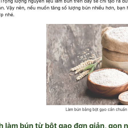
 Trọng lượng nguyên liệu làm bún trên đây sẽ chỉ tạo ra đ
ăn. Vậy nên, nếu muốn tăng số lượng bún nhiều hơn, bạn 
p nhé.
Làm bún bằng bột gạo cần chuẩn 
 làm bún từ bột gạo đơn giản, gọn 