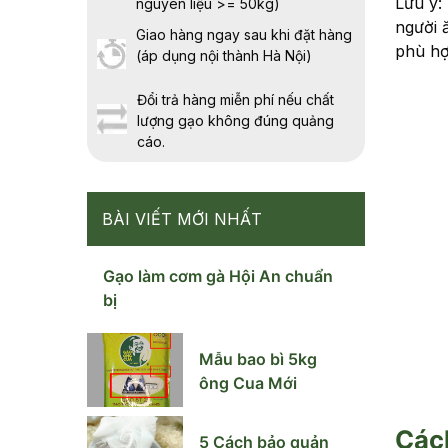
Lưu ý:
nguyên liệu >= 50kg)
người 
Giao hàng ngay sau khi đặt hàng
phù hợ
(áp dụng nội thành Hà Nội)
Đổi trả hàng miễn phí nếu chất
lượng gạo không đúng quảng
cáo.
BÀI VIẾT MỚI NHẤT
Gạo làm cơm gà Hội An chuẩn
bị
Mẫu bao bì 5kg
ông Cua Mới
Cách
5 Cách bảo quản