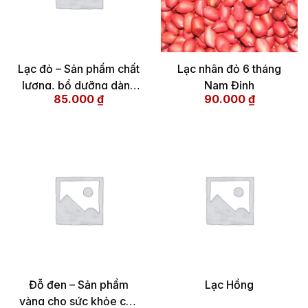
Lạc đỏ – Sản phẩm chất
Lạc nhân đỏ 6 tháng
lượng, bổ dưỡng dành
Nam Định
85.000
₫
90.000
₫
cho sức khỏe
Đỗ đen – Sản phẩm
Lạc Hồng
vàng cho sức khỏe của