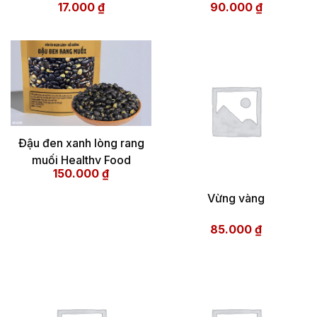
17.000
₫
90.000
₫
bạn và gia đình
Đậu đen xanh lòng rang
muối Healthy Food
150.000
₫
Vừng vàng
85.000
₫