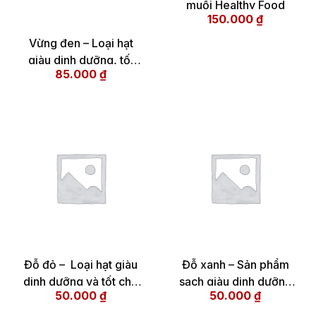
muối Healthy Food
150.000
₫
Vừng đen – Loại hạt
giàu dinh dưỡng, tốt
85.000
₫
cho sức khỏe
Đỗ đỏ – Loại hạt giàu
Đỗ xanh – Sản phẩm
dinh dưỡng và tốt cho
sạch giàu dinh dưỡng
50.000
₫
50.000
₫
sức khỏe
tốt cho sức khỏe