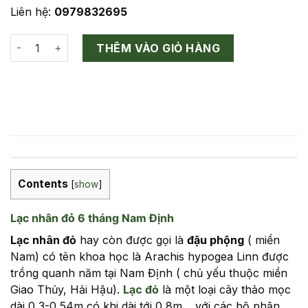
Liên hệ:
0979832695
Lạc nhân đỏ 6 tháng Nam Định số lượng
THÊM VÀO GIỎ HÀNG
Contents
[
show
]
Lạc nhân đỏ 6 tháng Nam Định
Lạc nhân đỏ
hay còn được gọi là
đậu phộng
( miền
Nam) có tên khoa học là Arachis hypogea Linn được
trồng quanh năm tại Nam Định ( chủ yếu thuộc miền
Giao Thủy, Hải Hậu).
Lạc đỏ
là một loại cây thảo mọc
dài 0,3-0,54m có khi dài tới 0,8m… với các bộ phận