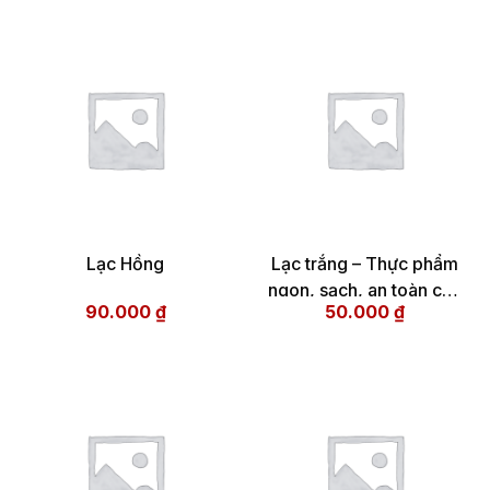
Lạc Hồng
Lạc trắng – Thực phẩm
ngon, sạch, an toàn cho
90.000
₫
50.000
₫
sức khỏe