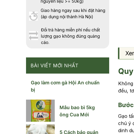
nguyên liệu >= 50kg)
Giao hàng ngay sau khi đặt hàng
(áp dụng nội thành Hà Nội)
Đổi trả hàng miễn phí nếu chất
lượng gạo không đúng quảng
cáo.
Xe
BÀI VIẾT MỚI NHẤT
Quy 
Gạo làm cơm gà Hội An chuẩn
Không 
bị
đều, t
Bước 
Mẫu bao bì 5kg
ông Cua Mới
Gạo tấ
chú ý 
dinh d
5 Cách bảo quản