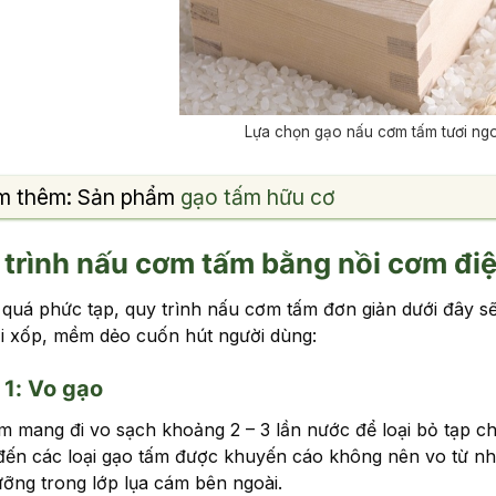
Lựa chọn gạo nấu cơm tấm tươi ngo
m thêm: Sản phẩm
gạo tấm hữu cơ
trình nấu cơm tấm bằng nồi cơm điệ
quá phức tạp, quy trình nấu cơm tấm đơn giản dưới đây s
ơi xốp, mềm dẻo cuốn hút người dùng:
1: Vo gạo
m mang đi vo sạch khoảng 2 – 3 lần nước để loại bỏ tạp chất
đến các loại gạo tấm được khuyến cáo không nên vo từ nhà
ưỡng trong lớp lụa cám bên ngoài.