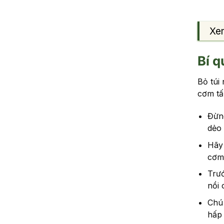
Xe
Bí 
Bỏ túi
cơm tấ
Đừn
dẻo
Hãy 
cơm
Trướ
nồi 
Chú 
hấp