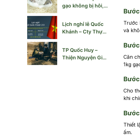
gạo không bị hôi,
Bước
mốc mùa nồm ẩm
Trước 
Lịch nghỉ lễ Quốc
và khô
Khánh – Cty Thực
Phẩm Quốc Huy
Bước
TP Quốc Huy –
Căn ch
Thiện Nguyện Giúp
1kg gạo
Người Vô Gia Cư
Hà Nội
Bước 
Cho th
khi ch
Bước
Thiết 
ấm.