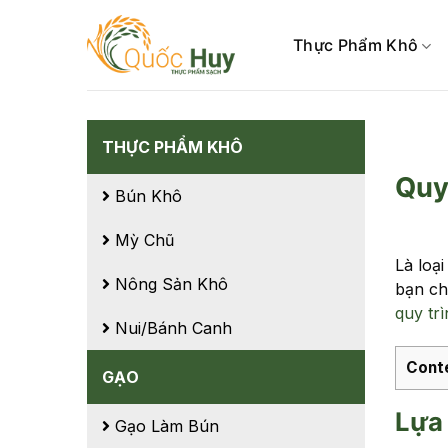
Skip
to
Thực Phẩm Khô
content
THỰC PHẨM KHÔ
Quy
Bún Khô
Mỳ Chũ
Là loạ
Nông Sản Khô
bạn ch
quy tr
Nui/Bánh Canh
Cont
GẠO
Lựa 
Gạo Làm Bún