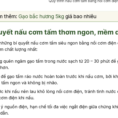
Quy trình nấu cơm tấm bằng nồi cơm điệ
m thêm:
Gạo bắc hương 5kg
giá bao nhiêu
quyết nấu cơm tấm thơm ngon, mềm 
 những bí quyết nấu cơm tấm siêu ngon bằng nồi cơm điện
m chất lượng nhất:
g quên ngâm gạo tấm trong nước sạch từ 20 – 30 phút để
 hơn.
để gạo tấm ráo nước hoàn toàn trước khi nấu cơm, bởi khi
 tấm ngon và không bị nhão.
c khi nấu nên lau khô lòng nồi cơm điện, tránh tình nước 
cơm điện khi nấu.
ý nguồn điện, hạn chế tối đa việc ngắt điện giữa chừng k
 dẫn.