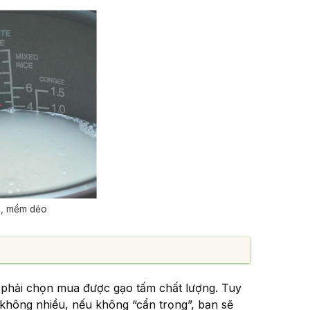
n, mềm dẻo
à phải chọn mua được gạo tấm chất lượng. Tuy
 không nhiều, nếu không “cẩn trọng”, bạn sẽ