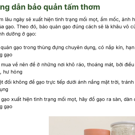
ng dẫn bảo quản tấm thơm
m lâu ngày sẽ xuất hiện tình trạng mối mọt, ẩm mốc, ảnh 
ủa gạo. Theo đó, bảo quản gạo đúng cách sẽ là khâu vô c
inh dưỡng ở gạo:
quản gạo trong thùng đựng chuyên dụng, có nắp kín, hạn 
ng gạo
mua về nên để ở những nơi khô ráo, thoáng mát, bởi điều 
, hư hỏng
t đối không để gạo trực tiếp dưới ánh nắng mặt trời, tránh
dụng
gạo xuất hiện tình trạng mối mọt, hãy đổ gạo ra sàn, dà
ng gạo