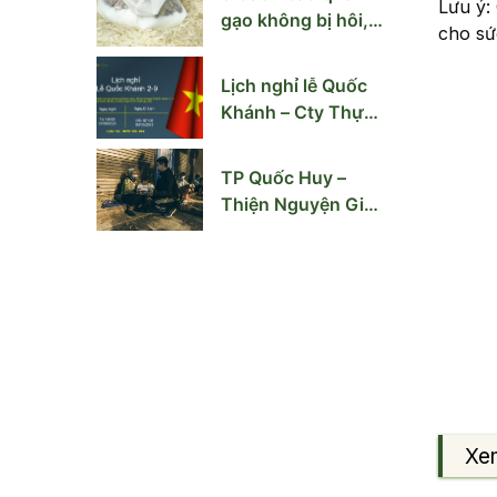
Lưu ý:
gạo không bị hôi,
cho sứ
mốc mùa nồm ẩm
Lịch nghỉ lễ Quốc
Khánh – Cty Thực
Phẩm Quốc Huy
TP Quốc Huy –
Thiện Nguyện Giúp
Người Vô Gia Cư
Hà Nội
Xe