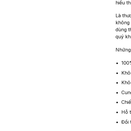
hiểu t
Là thư
không 
dùng t
quý kh
Những 
100
Khôn
Khôn
Cung
Chiế
Hỗ t
Đổi 