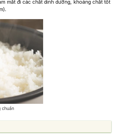
m mất đi các chất dinh dưỡng, khoáng chất tốt
m).
g chuẩn