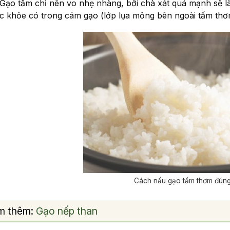
 Gạo tấm chỉ nên vo nhẹ nhàng, bởi chà xát quá mạnh sẽ là
c khỏe có trong cám gạo (lớp lụa mỏng bên ngoài tấm thơ
Cách nấu gạo tấm thơm đún
m thêm:
Gạo nếp than