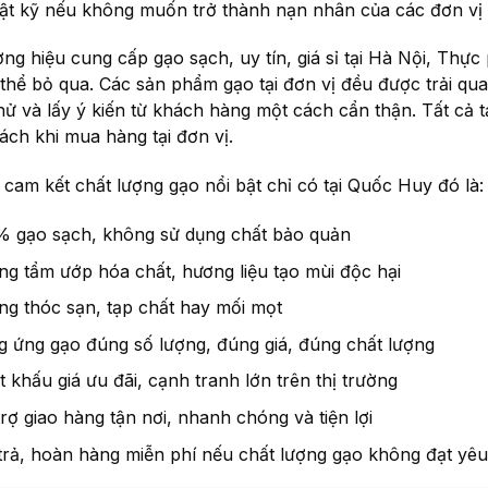
hật kỹ nếu không muốn trở thành nạn nhân của các đơn vị 
ơng hiệu cung cấp gạo sạch, uy tín, giá sỉ tại Hà Nội, Thự
thể bỏ qua. Các sản phẩm gạo tại đơn vị đều được trải qua 
hử và lấy ý kiến từ khách hàng một cách cẩn thận. Tất cả t
ách khi mua hàng tại đơn vị.
cam kết chất lượng gạo nổi bật chỉ có tại Quốc Huy đó là:
% gạo sạch, không sử dụng chất bảo quản
g tẩm ướp hóa chất, hương liệu tạo mùi độc hại
g thóc sạn, tạp chất hay mối mọt
 ứng gạo đúng số lượng, đúng giá, đúng chất lượng
t khấu giá ưu đãi, cạnh tranh lớn trên thị trường
rợ giao hàng tận nơi, nhanh chóng và tiện lợi
trả, hoàn hàng miễn phí nếu chất lượng gạo không đạt yê