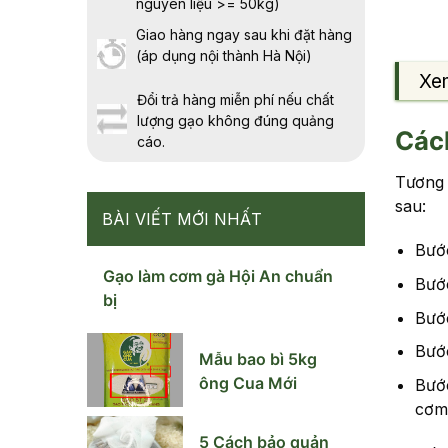
nguyên liệu >= 50kg)
Giao hàng ngay sau khi đặt hàng
(áp dụng nội thành Hà Nội)
Xe
Đổi trả hàng miễn phí nếu chất
lượng gạo không đúng quảng
Các
cáo.
Tương 
sau:
BÀI VIẾT MỚI NHẤT
Bướ
Gạo làm cơm gà Hội An chuẩn
Bước
bị
Bước
Bước
Mẫu bao bì 5kg
ông Cua Mới
Bước
cơm 
5 Cách bảo quản