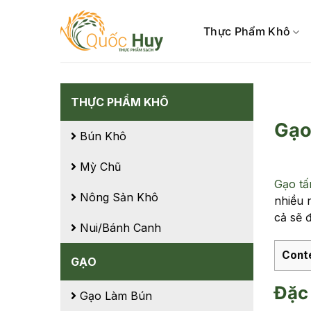
Skip
to
Thực Phẩm Khô
content
THỰC PHẨM KHÔ
Gạo
Bún Khô
Mỳ Chũ
Gạo t
Nông Sản Khô
nhiều 
cả sẽ đ
Nui/Bánh Canh
Cont
GẠO
Đặc
Gạo Làm Bún