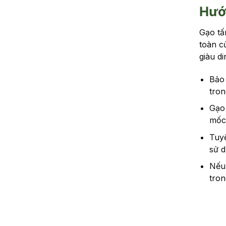
Hướ
Gạo tấ
toàn c
giàu d
Bảo 
tro
Gạo 
mốc
Tuyệ
sử 
Nếu 
tro