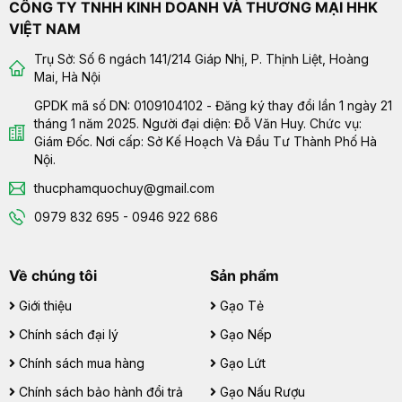
CÔNG TY TNHH KINH DOANH VÀ THƯƠNG MẠI HHK
VIỆT NAM
Trụ Sở: Số 6 ngách 141/214 Giáp Nhị, P. Thịnh Liệt, Hoàng
Mai, Hà Nội
GPDK mã số DN: 0109104102 - Đăng ký thay đổi lần 1 ngày 21
tháng 1 năm 2025. Người đại diện: Đỗ Văn Huy. Chức vụ:
Giám Đốc. Nơi cấp: Sở Kế Hoạch Và Đầu Tư Thành Phố Hà
Nội.
thucphamquochuy@gmail.com
0979 832 695 - 0946 922 686
Về chúng tôi
Sản phẩm
Giới thiệu
Gạo Tẻ
Chính sách đại lý
Gạo Nếp
Chính sách mua hàng
Gạo Lứt
Chính sách bảo hành đổi trả
Gạo Nấu Rượu