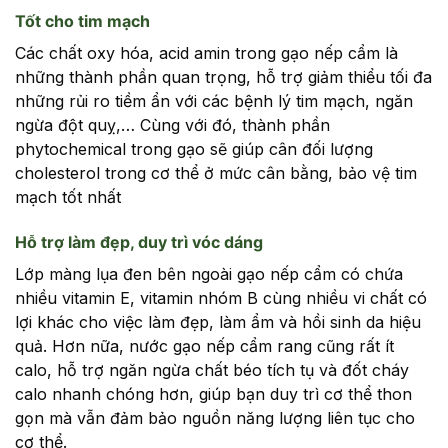
Tốt cho tim mạch
Các chất oxy hóa, acid amin trong gạo nếp cẩm là
những thành phần quan trọng, hỗ trợ giảm thiểu tối đa
những rủi ro tiềm ẩn với các bệnh lý tim mạch, ngăn
ngừa đột quỵ,… Cùng với đó, thành phần
phytochemical trong gạo sẽ giúp cân đối lượng
cholesterol trong cơ thể ở mức cân bằng, bảo vệ tim
mạch tốt nhất
Hỗ trợ làm đẹp, duy trì vóc dáng
Lớp màng lụa đen bên ngoài gạo nếp cẩm có chứa
nhiều vitamin E, vitamin nhóm B cùng nhiều vi chất có
lợi khác cho việc làm đẹp, làm ẩm và hồi sinh da hiệu
quả. Hơn nữa, nước gạo nếp cẩm rang cũng rất ít
calo, hỗ trợ ngăn ngừa chất béo tích tụ và đốt cháy
calo nhanh chóng hơn, giúp bạn duy trì cơ thể thon
gọn mà vẫn đảm bảo nguồn năng lượng liên tục cho
cơ thể.