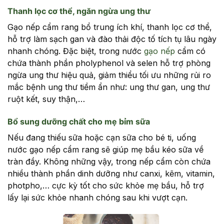
Thanh lọc cơ thể, ngăn ngừa ung thư
Gạo nếp cẩm rang bổ trung ích khí, thanh lọc cơ thể,
hỗ trợ làm sạch gan và đào thải độc tố tích tụ lâu ngày
nhanh chóng. Đặc biệt, trong nước
gạo nếp
cẩm có
chứa thành phần pholyphenol và selen hỗ trợ phòng
ngừa ung thư hiệu quả, giảm thiểu tối ưu những rủi ro
mắc bệnh ung thư tiềm ẩn như: ung thư gan, ung thư
ruột kết, suy thận,…
Bổ sung dưỡng chất cho mẹ bỉm sữa
Nếu đang thiếu sữa hoặc cạn sữa cho bé ti, uống
nước gạo nếp cẩm rang sẽ giúp mẹ bầu kéo sữa về
tràn đầy. Không những vậy, trong nếp cẩm còn chứa
nhiều thành phần dinh dưỡng như canxi, kẽm, vitamin,
photpho,… cực kỳ tốt cho sức khỏe mẹ bầu, hỗ trợ
lấy lại sức khỏe nhanh chóng sau khi vượt cạn.