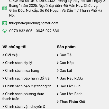
GPDK mã số DN: 0109104102 - Đăng ký thay đổi lần 1 ngày 21
tháng 1 năm 2025. Người đại diện: Đỗ Văn Huy. Chức vụ:
Giám Đốc. Nơi cấp: Sở Kế Hoạch Và Đầu Tư Thành Phố Hà
Nội.
thucphamquochuy@gmail.com
0979 832 695 - 0946 922 686
Về chúng tôi
Sản phẩm
Giới thiệu
Gạo Tẻ
Chính sách đại lý
Gạo Nếp
Chính sách mua hàng
Gạo Lứt
Chính sách bảo hành đổi trả
Gạo Nấu Rượu
Chính sách bảo mật thông tin
Gạo Làm Bún
Chính sách phương thức
Gạo Làm Bánh
thanh toán
Thực Phẩm Khô
Chính sách vận chuyển &