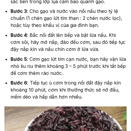
sắc bên trong lớp lụa cám bao quanh gạo.
Bước 3
: Cho gạo và nước vào nồi nấu theo tỷ lệ
chuẩn (1 chén gạo lứt tím than : 2 chén nước lọc),
hoặc tùy theo khẩu vị của gia đình bạn.
Bước 4
: Bắc nồi đất lên bếp và bật lửa nấu. Khi
cơm sôi, hãy mở nắp, đảo đều cơm, sau đó tiếp tục
đậy nắp kín và nấu chín cơm ở lửa vừa.
Bước 5
: Cơm gạo lứt tím cạn nước, bạn hãy vặn lửa
nhỏ liu riu thêm khoảng 3 – 5 phút trước khi tắt bếp
để cơm thêm ráo nước.
Bước 6
: Tiếp tục ủ cơm trong nồi đất đậy nắp kín
khoảng 10 phút, cơm khi thưởng thức sẽ nở đầu,
mềm dẻo và hấp dẫn hơn nhiều.