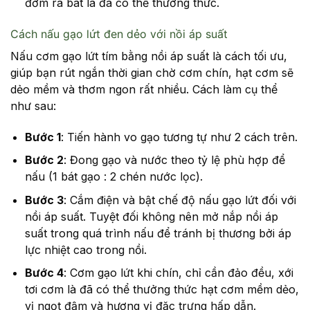
đơm ra bát là đã có thể thưởng thức.
Cách nấu gạo lứt đen dẻo với nồi áp suất
Nấu cơm gạo lứt tím bằng nồi áp suất là cách tối ưu,
giúp bạn rút ngắn thời gian chờ cơm chín, hạt cơm sẽ
dẻo mềm và thơm ngon rất nhiều. Cách làm cụ thể
như sau:
Bước 1
: Tiến hành vo gạo tương tự như 2 cách trên.
Bước 2
: Đong gạo và nước theo tỷ lệ phù hợp để
nấu (1 bát gạo : 2 chén nước lọc).
Bước 3
: Cắm điện và bật chế độ nấu gạo lứt đối với
nồi áp suất. Tuyệt đối không nên mở nắp nồi áp
suất trong quá trình nấu để tránh bị thương bởi áp
lực nhiệt cao trong nồi.
Bước 4
: Cơm gạo lứt khi chín, chỉ cần đảo đều, xới
tơi cơm là đã có thể thưởng thức hạt cơm mềm dẻo,
vị ngọt đậm và hương vị đặc trưng hấp dẫn.