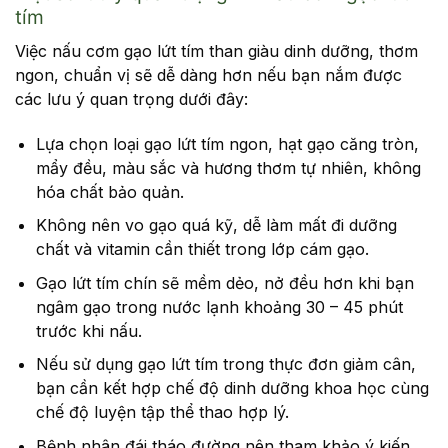
tím
Việc nấu cơm gạo lứt tím than giàu dinh dưỡng, thơm
ngon, chuẩn vị sẽ dễ dàng hơn nếu bạn nắm được
các lưu ý quan trọng dưới đây:
Lựa chọn loại gạo lứt tím ngon, hạt gạo căng tròn,
mẩy đều, màu sắc và hương thơm tự nhiên, không
hóa chất bảo quản.
Không nên vo gạo quá kỹ, dễ làm mất đi dưỡng
chất và vitamin cần thiết trong lớp cám gạo.
Gạo lứt tím chín sẽ mềm dẻo, nở đều hơn khi bạn
ngâm gạo trong nước lạnh khoảng 30 – 45 phút
trước khi nấu.
Nếu sử dụng gạo lứt tím trong thực đơn giảm cân,
bạn cần kết hợp chế độ dinh dưỡng khoa học cùng
chế độ luyện tập thể thao hợp lý.
Bệnh nhân đái tháo đường nên tham khảo ý kiến