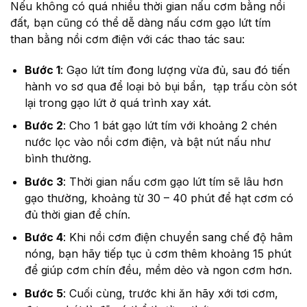
Nếu không có quá nhiều thời gian nấu cơm bằng nồi
đất, bạn cũng có thể dễ dàng nấu cơm gạo lứt tím
than bằng nồi cơm điện với các thao tác sau:
Bước 1
: Gạo lứt tím đong lượng vừa đủ, sau đó tiến
hành vo sơ qua để loại bỏ bụi bẩn, tạp trấu còn sót
lại trong gạo lứt ở quá trình xay xát.
Bước 2
: Cho 1 bát gạo lứt tím với khoảng 2 chén
nước lọc vào nồi cơm điện, và bật nút nấu như
bình thường.
Bước 3
: Thời gian nấu cơm gạo lứt tím sẽ lâu hơn
gạo thường, khoảng từ 30 – 40 phút để hạt cơm có
đủ thời gian để chín.
Bước 4
: Khi nồi cơm điện chuyển sang chế độ hâm
nóng, bạn hãy tiếp tục ủ cơm thêm khoảng 15 phút
để giúp cơm chín đều, mềm dẻo và ngon cơm hơn.
Bước 5
: Cuối cùng, trước khi ăn hãy xới tơi cơm,