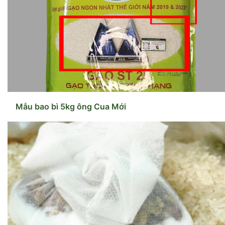
Mẫu bao bì 5kg ông Cua Mới