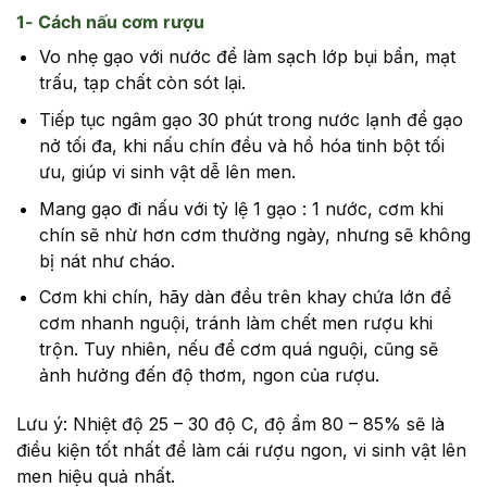
1- Cách nấu cơm rượu
Vo nhẹ gạo với nước để làm sạch lớp bụi bẩn, mạt
trấu, tạp chất còn sót lại.
Tiếp tục ngâm gạo 30 phút trong nước lạnh để gạo
nở tối đa, khi nấu chín đều và hồ hóa tinh bột tối
ưu, giúp vi sinh vật dễ lên men.
Mang gạo đi nấu với tỷ lệ 1 gạo : 1 nước, cơm khi
chín sẽ nhừ hơn cơm thường ngày, nhưng sẽ không
bị nát như cháo.
Cơm khi chín, hãy dàn đều trên khay chứa lớn để
cơm nhanh nguội, tránh làm chết men rượu khi
trộn. Tuy nhiên, nếu để cơm quá nguội, cũng sẽ
ảnh hưởng đến độ thơm, ngon của rượu.
Lưu ý: Nhiệt độ 25 – 30 độ C, độ ẩm 80 – 85% sẽ là
điều kiện tốt nhất để làm cái rượu ngon, vi sinh vật lên
men hiệu quả nhất.