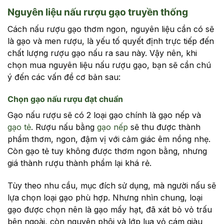
Nguyên liệu nấu rượu gạo truyền thống
Cách nấu rượu gạo thơm ngon, nguyên liệu cần có sẽ
là gạo và men rượu, là yếu tố quyết định trực tiếp đến
chất lượng rượu gạo nấu ra sau này. Vậy nên, khi
chọn mua nguyên liệu nấu rượu gạo, bạn sẽ cần chú
ý đến các vấn đề cơ bản sau:
Chọn gạo nấu rượu đạt chuẩn
Gạo nấu rượu sẽ có 2 loại gạo chính là gạo nếp và
gạo tẻ
. Rượu nấu bằng
gạo nếp
sẽ thu được thành
phẩm thơm, ngon, đậm vị với cảm giác êm nồng nhẹ.
Còn gạo tẻ tuy không được thơm ngon bằng, nhưng
giá thành rượu thành phẩm lại khá rẻ.
Tùy theo nhu cầu, mục đích sử dụng, mà người nấu sẽ
lựa chọn loại gạo phù hợp. Nhưng nhìn chung, loại
gạo được chọn nên là gạo mẩy hạt, đã xát bỏ vỏ trấu
bên ngoài, còn nguyên phôi và lớp lụa vỏ cám giàu