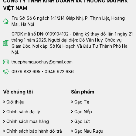
CÔNG TY TNHH KINH DOANH VÀ THƯƠNG MẠI HHK
VIỆT NAM
Trụ Sở: Số 6 ngách 141/214 Giáp Nhị, P. Thịnh Liệt, Hoàng
Mai, Hà Nội
GPDK mã số DN: 0109104102 - Đăng ký thay đổi lần 1 ngày 21
tháng 1 năm 2025. Người đại diện: Đỗ Văn Huy. Chức vụ:
Giám Đốc. Nơi cấp: Sở Kế Hoạch Và Đầu Tư Thành Phố Hà
Nội.
thucphamquochuy@gmail.com
0979 832 695 - 0946 922 686
Về chúng tôi
Sản phẩm
Giới thiệu
Gạo Tẻ
Chính sách đại lý
Gạo Nếp
Chính sách mua hàng
Gạo Lứt
Chính sách bảo hành đổi trả
Gạo Nấu Rượu