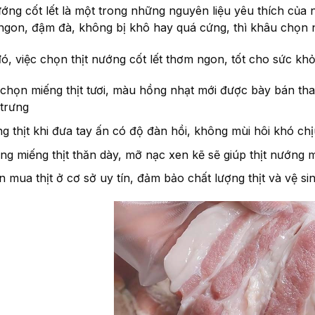
ướng cốt lết là một trong những nguyên liệu yêu thích của
gon, đậm đà, không bị khô hay quá cứng, thì khâu chọn ngu
ó, việc chọn thịt nướng cốt lết thơm ngon, tốt cho sức khỏ
chọn miếng thịt tươi, màu hồng nhạt mới được bày bán thay
 trưng
g thịt khi đưa tay ấn có độ đàn hồi, không mùi hôi khó c
g miếng thịt thăn dày, mỡ nạc xen kẽ sẽ giúp thịt nướng
 mua thịt ở cơ sở uy tín, đảm bảo chất lượng thịt và vệ s