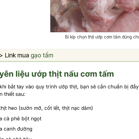
Bí kíp chọn thịt ướp cơm tấm đúng c
> Link mua
gạo tấm
ên liệu ướp thịt nấu cơm tấm
khi bắt tay vào quy trình ướp thịt, bạn sẽ cần chuẩn bị đầ
 thiết sau:
thịt heo (sườn mỡ, cốt lết, thịt nạc dăm)
ìa cà phê bột ngọt
ìa canh đường