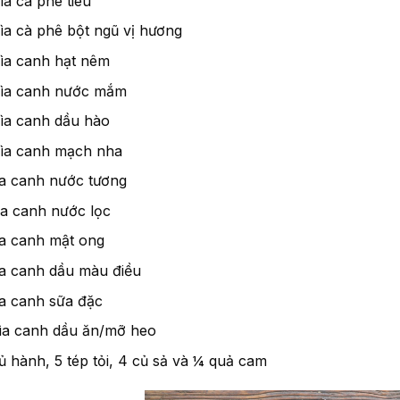
ìa cà phê tiêu
ìa cà phê bột ngũ vị hương
hìa canh hạt nêm
hìa canh nước mắm
hìa canh dầu hào
hìa canh mạch nha
ìa canh nước tương
ìa canh nước lọc
ìa canh mật ong
ìa canh dầu màu điều
ìa canh sữa đặc
hìa canh dầu ăn/mỡ heo
ủ hành, 5 tép tỏi, 4 củ sả và ¼ quả cam