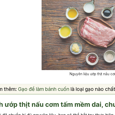
Nguyên liệu ướp thịt nấu c
m thêm:
Gạo để làm bánh cuốn
là loại gạo nào chấ
 ướp thịt nấu cơm tấm mềm dai, chu
i đã chuẩn bị đủ nguyên liệu, bạn có thể bắt tay thực hiện