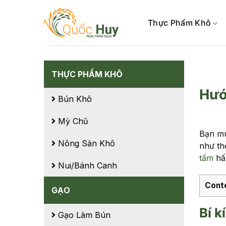
Skip
to
Thực Phẩm Khô
content
THỰC PHẨM KHÔ
Hướ
Bún Khô
Mỳ Chũ
Bạn mu
Nông Sản Khô
như th
tấm
hấp
Nui/Bánh Canh
Cont
GẠO
Bí k
Gạo Làm Bún