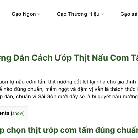
Gạo Ngon
Gạo Thương Hiệu
Gạo sả
ng Dẫn Cách Ướp Thịt Nấu Cơm T
ốn tự nấu cơm tấm thịt nướng cốt lết tại nhà cho gia đìn
ế nào đúng chuẩn, mềm ngọt và đậm vị vẫn là thách thức 
 dẫn, chuẩn vị Sài Gòn dưới đây sẽ là bí quyết nấu nướng
ents
[
show
]
íp chọn thịt ướp cơm tấm đúng chuẩ