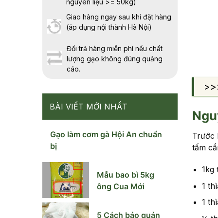
nguyên liệu >= 50kg)
Giao hàng ngay sau khi đặt hàng
(áp dụng nội thành Hà Nội)
Đổi trả hàng miễn phí nếu chất
lượng gạo không đúng quảng
cáo.
>>
BÀI VIẾT MỚI NHẤT
Nguy
Gạo làm cơm gà Hội An chuẩn
Trước 
bị
tấm cần
1kg 
Mẫu bao bì 5kg
1 th
ông Cua Mới
1 th
5 Cách bảo quản