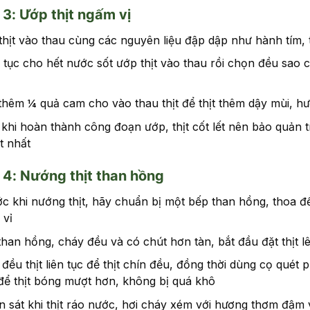
3: Ướp thịt ngấm vị
thịt vào thau cùng các nguyên liệu đập dập như hành tím, 
 tục cho hết nước sốt ướp thịt vào thau rồi chọn đều sao 
thêm ¼ quả cam cho vào thau thịt để thịt thêm dậy mùi, 
khi hoàn thành công đoạn ướp, thịt cốt lết nên bảo quản tr
ốt nhất
4: Nướng thịt than hồng
c khi nướng thịt, hãy chuẩn bị một bếp than hồng, thoa đề
 vỉ
than hồng, cháy đều và có chút hơn tàn, bắt đầu đặt thịt l
đều thịt liên tục để thịt chín đều, đồng thời dùng cọ quét 
 để thịt bóng mượt hơn, không bị quá khô
 sát khi thịt ráo nước, hơi cháy xém với hương thơm đậm vị,