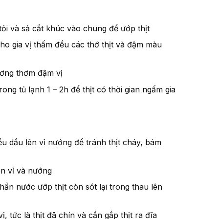
tỏi và sả cắt khúc vào chung để ướp thịt
cho gia vị thấm đều các thớ thịt và đậm màu
hương thơm đậm vị
ong tủ lạnh 1 – 2h để thịt có thời gian ngấm gia
u dầu lên vỉ nướng để tránh thịt cháy, bám
ên vỉ và nướng
phần nước ướp thịt còn sót lại trong thau lên
 tức là thịt đã chín và cần gắp thịt ra đĩa