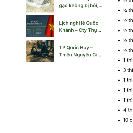
½ th
gạo không bị hôi,
¼ th
mốc mùa nồm ẩm
½ t
Lịch nghỉ lễ Quốc
Khánh – Cty Thực
½ t
Phẩm Quốc Huy
½ t
TP Quốc Huy –
½ t
Thiện Nguyện Giúp
1 th
Người Vô Gia Cư
Hà Nội
3 th
1 th
1 th
1 th
4 t
10 c