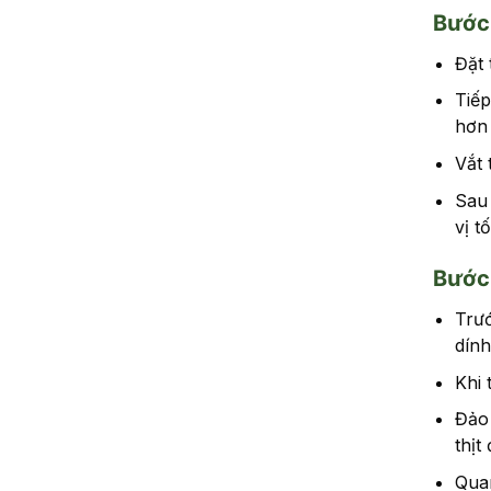
Bước 
Đặt 
Tiếp
hơn
Vắt 
Sau 
vị t
Bước 
Trướ
dính
Khi 
Đảo 
thịt
Quan