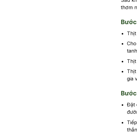
thơm n
Bước 
Thịt
Cho 
tanh
Thịt
Thịt
gia 
Bước 
Đặt 
đườ
Tiếp
thắn