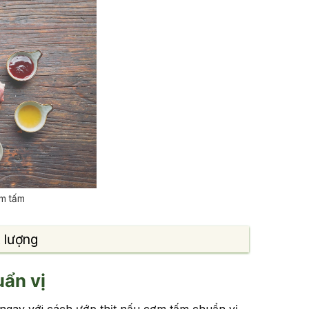
ơm tấm
t lượng
ẩn vị
 ngay với cách ướp thịt nấu cơm tấm chuẩn vị